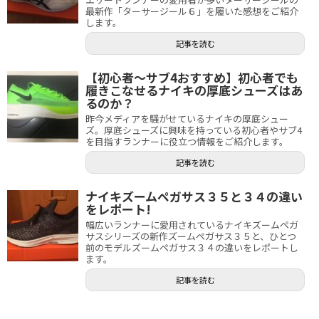
最新作「ターサージール６」を履いた感想をご紹介
します。
記事を読む
【初心者〜サブ4おすすめ】初心者でも
履きこなせるナイキの厚底シューズはあ
るのか？
昨今メディアを騒がせているナイキの厚底シュー
ズ。厚底シューズに興味を持っている初心者やサブ4
を目指すランナーに役立つ情報をご紹介します。
記事を読む
ナイキズームペガサス３５と３４の違い
をレポート!
幅広いランナーに愛用されているナイキズームペガ
サスシリーズの新作ズームペガサス３５と、ひとつ
前のモデルズームペガサス３４の違いをレポートし
ます。
記事を読む