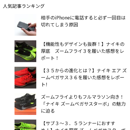
人気記事ランキング
相手のiPhoneに電話すると必ず一回目は
切れてしまう原因
【機能性もデザインも抜群！】ナイキの
厚底 ズームフライ３を履いた感想をレ
ポート！
【３５からの進化とは？】ナイキ エア ズ
ームペガサス３６を履いた感想をレポー
ト!
ズームフライよりもフルマラソン向き！
「ナイキ ズームペガサスターボ」の魅力
に迫る
【サブ３〜３．５ランナーにおすす
め！】ナイキ厚底 ズームペガサスターボ