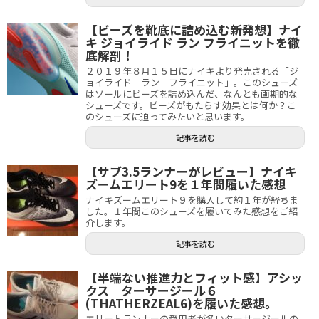
【ビーズを靴底に詰め込む新発想】ナイ
キ ジョイライド ラン フライニットを徹
底解剖！
２０１９年８月１５日にナイキより発売される「ジ
ョイライド ラン フライニット」。このシューズ
はソールにビーズを詰め込んだ、なんとも画期的な
シューズです。ビーズがもたらす効果とは何か？こ
のシューズに迫ってみたいと思います。
記事を読む
【サブ3.5ランナーがレビュー】ナイキ
ズームエリート9を１年間履いた感想
ナイキズームエリート９を購入して約１年が経ちま
した。１年間このシューズを履いてみた感想をご紹
介します。
記事を読む
【半端ない推進力とフィット感】アシッ
クス ターサージール６
(THATHERZEAL6)を履いた感想。
エリートランナーの愛用者が多いターサージールの