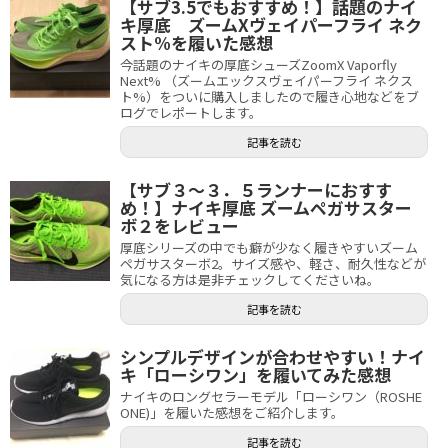
【サブ3.5でもおすすめ！】話題のナイ
キ厚底 ズームXヴェイパーフライ ネク
スト%を履いた感想
今話題のナイキの厚底シューズZoomX Vaporfly
Next% （ズームエックスヴェイパーフライ ネクス
ト%）をついに購入しましたので履き心地などをブ
ログでレポートします。
記事を読む
【サブ３〜３．５ランナーにおすす
め！】ナイキ厚底 ズームペガサスター
ボ２をレビュー
厚底シリーズの中でも癖が少なく履きやすいズーム
ペガサスターボ2。サイズ感や、軽さ、耐久性などが
気になる方は是非チェックしてくださいね。
記事を読む
シンプルデザインが合わせやすい！ナイ
キ「ローシワン」を履いてみた感想
ナイキのロングセラーモデル「ローシワン（ROSHE
ONE)」を履いた感想をご紹介します。
記事を読む