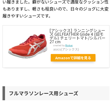
い履きました。癖がないシューズで適度なクッション性
もありますし、軽さも程良いので、日々のジョグに大変
履きやすいシューズです。
[アシックス] ランニングシュー
ズ GELFEATHER Glide 4 (旧モ
デル) チェリートマト/シルバー
27 cm
created by
Rinker
asics(アシックス)
Amazonで詳細を見る
フルマラソンレース用シューズ