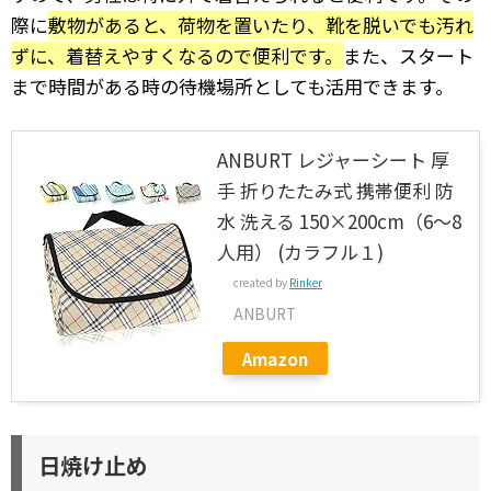
際に
敷物があると、荷物を置いたり、靴を脱いでも汚れ
ずに、着替えやすくなるので便利です。
また、スタート
まで時間がある時の待機場所としても活用できます。
ANBURT レジャーシート 厚
手 折りたたみ式 携帯便利 防
水 洗える 150×200cm（6～8
人用） (カラフル１)
created by
Rinker
ANBURT
Amazon
日焼け止め