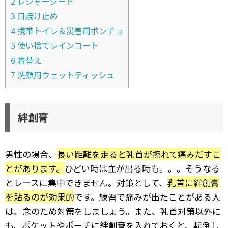
2
レジャーシート
3
日焼け止め
4
携帯トイレ＆災害用ポンチョ
5
使い捨てレインコート
6
着替え
7
洗顔用ウェットティッシュ
絆創膏
男性の場合、
長い距離を走ると乳首が擦れて痛みだすこ
とがあります。
ひどい時は血が出る時も。。。そうなる
とレースに集中できません。対策として、
乳首に絆創膏
を貼るのが効果的
です。練習で痛みが出たことがある人
は、念のため対策をしましょう。また、乳首対策以外に
も、ポケットやポーチに絆創膏を入れておくと、転倒し